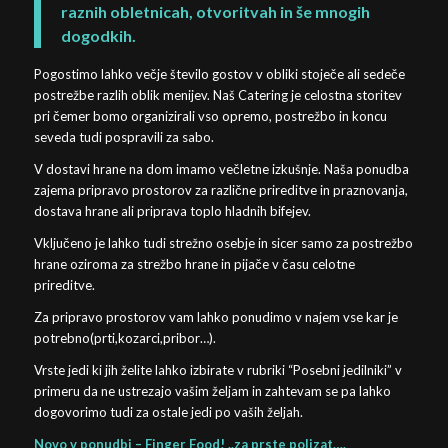
raznih obletnicah, otvoritvah in še mnogih
dogodkih.
Pogostimo lahko večje število gostov v obliki stoječe ali sedeče
postrežbe razlih oblik menijev. Naš Catering je celostna storitev
pri čemer bomo organizirali vso opremo, postrežbo in koncu
seveda tudi pospravili za sabo.
V dostavi hrane na dom imamo večletne izkušnje. Naša ponudba
zajema pripravo prostorov za različne prireditve in praznovanja,
dostava hrane ali priprava toplo hladnih bifejev.
Vključeno je lahko tudi strežno osebje in sicer samo za postrežbo
hrane oziroma za strežbo hrane in pijače v času celotne
prireditve.
Za pripravo prostorov vam lahko ponudimo v najem vse kar je
potrebno(prti,kozarci,pribor…).
Vrste jedi ki jih želite lahko izbirate v rubriki “Posebni jedilniki” v
primeru da ne ustrezajo vašim željam in zahtevam se pa lahko
dogovorimo tudi za ostale jedi po vaših željah.
Novo v ponudbi – Finger Food! ..za prste polizat….